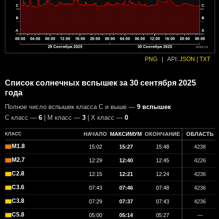
PNG
|
API:
JSON
|
TXT
Список солнечных вспышек за 30 сентября 2025
года
Полное число вспышек класса C и выше —
9 вспышек
С класс —
6
| М класс —
3
| X класс —
0
КЛАСС
НАЧАЛО
МАКСИМУМ
ОКОНЧАНИЕ
ОБЛАСТЬ
M1.8
15:02
15:27
15:48
4238
M2.7
12:29
12:40
12:45
4226
C2.8
12:15
12:21
12:24
4236
C3.6
07:43
07:46
07:48
4236
C3.8
07:29
07:37
07:43
4236
C5.8
05:00
05:14
05:27
—