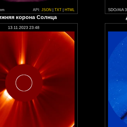
 nm
SDO/AIA 3
API:
JSON
|
TXT
|
HTML
ижняя корона Солнца
13.11.2023 23:48