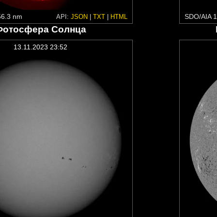
6.3 nm
SDO/AIA 1
API:
JSON
|
TXT
|
HTML
Фотосфера Солнца
13.11.2023 23:52