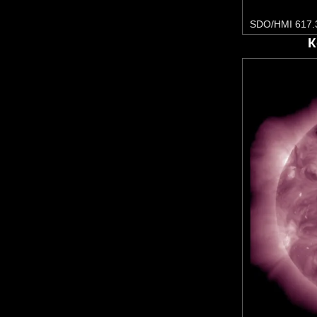
SDO/HMI 617.
К