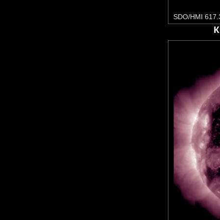
SDO/HMI 617.
К