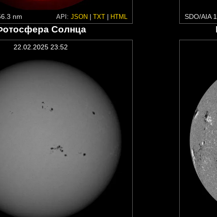
6.3 nm
SDO/AIA 1
API:
JSON
|
TXT
|
HTML
Фотосфера Солнца
22.02.2025 23:52