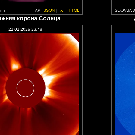
 nm
SDO/AIA 3
API:
JSON
|
TXT
|
HTML
ижняя корона Солнца
22.02.2025 23:48