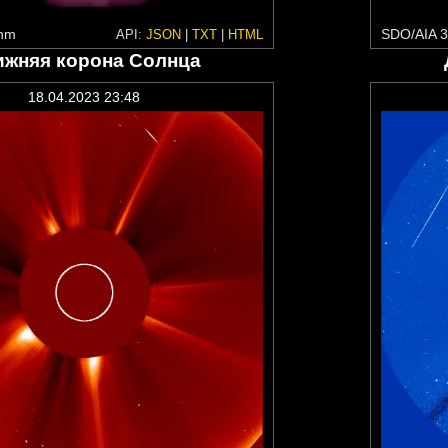
 nm
SDO/AIA 3
API:
JSON
|
TXT
|
HTML
ижняя корона Солнца
18.04.2023 23:48