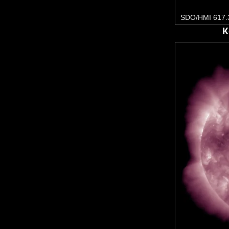
SDO/HMI 617.
К