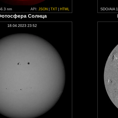
6.3 nm
SDO/AIA 1
API:
JSON
|
TXT
|
HTML
Фотосфера Солнца
18.04.2023 23:52