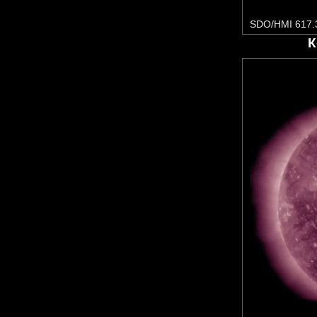
SDO/HMI 617.
К