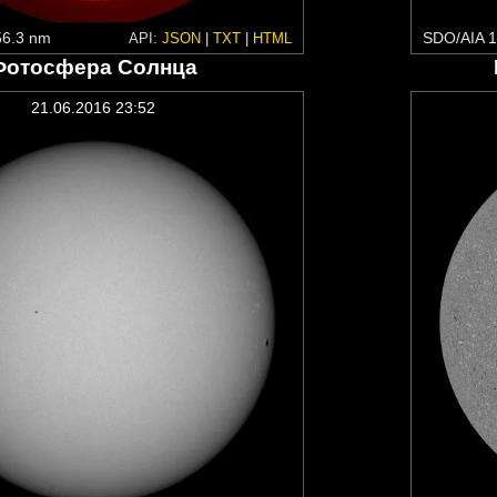
6.3 nm
SDO/AIA 1
API:
JSON
|
TXT
|
HTML
Фотосфера Солнца
21.06.2016 23:52