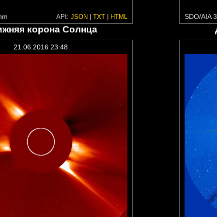
 nm
SDO/AIA 3
API:
JSON
|
TXT
|
HTML
ижняя корона Солнца
21.06.2016 23:48