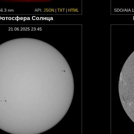
6.3 nm
SDO/AIA 1
API:
JSON
|
TXT
|
HTML
Фотосфера Солнца
21.06.2025 23:45