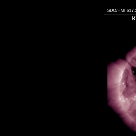
SDO/HMI 617.
К