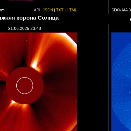
 nm
SDO/AIA 3
API:
JSON
|
TXT
|
HTML
ижняя корона Солнца
21.06.2025 23:48