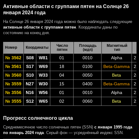
Активные области с группами пятен на Солнце 26
января 2024 года
На Солнце 26 января 2024 года можно было наблюдать следующие
активные области с группами пятен
. Координаты даны по
состоянию на конец дня.
Число
Площадь
Магнитный
Номер
Координаты
пятен
(мдп)
тип
№ 3562
S08
W81
01
0010
Alpha
21
№ 3561
S17
W69
18
0100
Beta-Gamma
22
№ 3560
S10
W33
04
0050
Beta
24
№ 3559
N27
W30
15
0400
Beta-Gamma
25
№ 3556
N16
W56
01
0010
Alpha
23
№ 3555
S12
W65
02
0060
Beta
22
Прогресс солнечного цикла
Среднемесячное число солнечных пятен (SSN)
с января 1995 года
по январь 2024 года
. Серый фон — усреднённый индекс SSN.