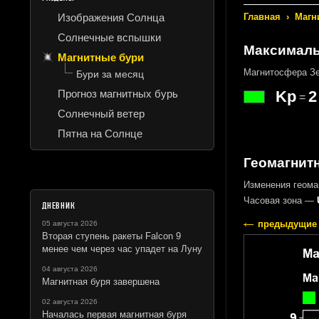
Изображения Солнца
Главная
›
Магн
Солнечные вспышки
Максималь
Магнитные бури
Магнитосфера Зе
Бури за месяц
Прогноз магнитных бурь
Kp
2
=
Солнечный ветер
Пятна на Солнце
Геомагнитн
Изменения геома
Часовая зона —
ДНЕВНИК
предыдущие 
05 августа 2026
Вторая ступень ракеты Falcon 9
менее чем через час упадет на Луну
04 августа 2026
Магнитная буря завершена
02 августа 2026
Началась первая магнитная буря