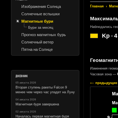
Изображения Солнца
Главная
›
Магн
Солнечные вспышки
Максималь
Магнитные бури
Наблюдались ге
Бури за месяц
Прогноз магнитных бурь
Kp
4
=
Солнечный ветер
Пятна на Солнце
Геомагнитн
Изменения геома
Часовая зона —
ДНЕВНИК
предыдущие 
05 августа 2026
Вторая ступень ракеты Falcon 9
менее чем через час упадет на Луну
04 августа 2026
Магнитная буря завершена
02 августа 2026
Началась первая магнитная буря