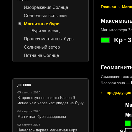
Изображения Солнца
Главная
›
Магн
Солнечные вспышки
Максималь
Магнитные бури
Магнитосфера Зе
Бури за месяц
Прогноз магнитных бурь
Kp
3
=
Солнечный ветер
Пятна на Солнце
Геомагнитн
Изменения геома
Часовая зона —
ДНЕВНИК
предыдущие 
05 августа 2026
Вторая ступень ракеты Falcon 9
менее чем через час упадет на Луну
04 августа 2026
Магнитная буря завершена
02 августа 2026
Началась первая магнитная буря