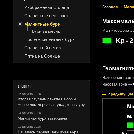
Изображения Солнца
Главная
›
Магн
Солнечные вспышки
Максималь
Магнитные бури
Магнитосфера Зе
Бури за месяц
Прогноз магнитных бурь
Kp
2
=
Солнечный ветер
Пятна на Солнце
Геомагнитн
Изменения геома
Часовая зона —
ДНЕВНИК
предыдущие 
05 августа 2026
Вторая ступень ракеты Falcon 9
менее чем через час упадет на Луну
04 августа 2026
Магнитная буря завершена
02 августа 2026
Началась первая магнитная буря