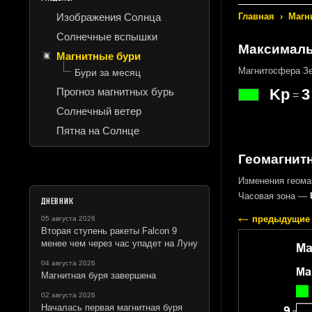
Изображения Солнца
Главная
›
Магн
Солнечные вспышки
Максималь
Магнитные бури
Магнитосфера Зе
Бури за месяц
Прогноз магнитных бурь
Kp
3
=
Солнечный ветер
Пятна на Солнце
Геомагнитн
Изменения геома
Часовая зона —
ДНЕВНИК
предыдущие 
05 августа 2026
Вторая ступень ракеты Falcon 9
менее чем через час упадет на Луну
04 августа 2026
Магнитная буря завершена
02 августа 2026
Началась первая магнитная буря