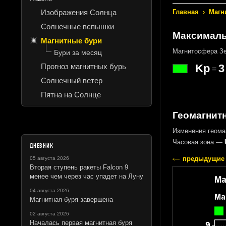
Изображения Солнца
Главная
›
Магн
Солнечные вспышки
Максималь
Магнитные бури
Магнитосфера Зе
Бури за месяц
Прогноз магнитных бурь
Kp
3
=
Солнечный ветер
Пятна на Солнце
Геомагнитн
Изменения геома
Часовая зона —
ДНЕВНИК
предыдущие 
05 августа 2026
Вторая ступень ракеты Falcon 9
менее чем через час упадет на Луну
04 августа 2026
Магнитная буря завершена
02 августа 2026
Началась первая магнитная буря