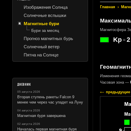
Изображения Солнца
Главная
›
Магн
Солнечные вспышки
Максималь
Магнитные бури
Магнитосфера Зе
Бури за месяц
Прогноз магнитных бурь
Kp
2
=
Солнечный ветер
Пятна на Солнце
Геомагнитн
Изменения геома
Часовая зона —
ДНЕВНИК
предыдущие 
05 августа 2026
Вторая ступень ракеты Falcon 9
менее чем через час упадет на Луну
04 августа 2026
Магнитная буря завершена
02 августа 2026
Началась первая магнитная буря