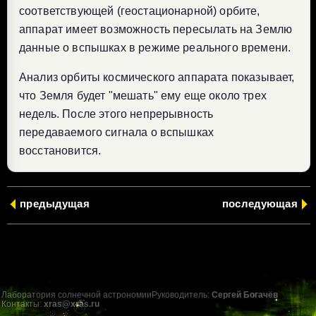
соответствующей (геостационарной) орбите,
аппарат имеет возможность пересылать на Землю
данные о вспышках в режиме реального времени.
Анализ орбиты космического аппарата показывает,
что Земля будет "мешать" ему еще около трех
недель. После этого непрерывность
передаваемого сигнала о вспышках
восстановится.
предыдущая
последующая
Лаборатория солнечной астрономии
Руководитель:
Сергей Богачёв
Контакты:
xras@xras.ru