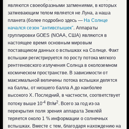
являются своеобразными затмениями, в которых
затмевающим телом является не Луна, а наша
планета (более подробно здесь —
На Солнце
начался сезон "антивспышек"
. Аппараты
группировки GOES (NOAA, США) являются в
настоящее время основным мировым
поставщиком данных о вспышках на Солнце. Факт
вспышки регистрируется по росту потока мягкого
рентгеновского излучения Солнца в околоземном
космическом пространстве. В зависимости от
максимальной величины потока вспышки делятся
на баллы, от низшего балла A до наиболее
высокого X. Последний, в частности, соответствует
-4
2
потоку выше 10
Вт/м
. Всего за год из-за
перекрытия поля зрения аппарата Землёй
теряется около 1 % информации о солнечных
вспышках. Вместе с тем, благодаря нахождению на