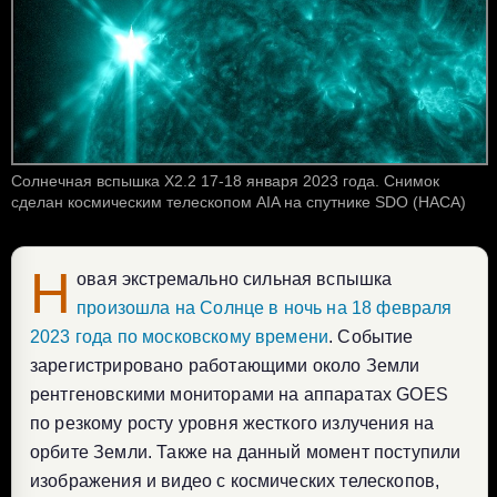
Солнечная вспышка X2.2 17-18 января 2023 года. Снимок
сделан космическим телескопом AIA на спутнике SDO (НАСА)
Н
овая экстремально сильная вспышка
произошла на Солнце в ночь на 18 февраля
2023 года по московскому времени
. Событие
зарегистрировано работающими около Земли
рентгеновскими мониторами на аппаратах GOES
по резкому росту уровня жесткого излучения на
орбите Земли. Также на данный момент поступили
изображения и видео с космических телескопов,