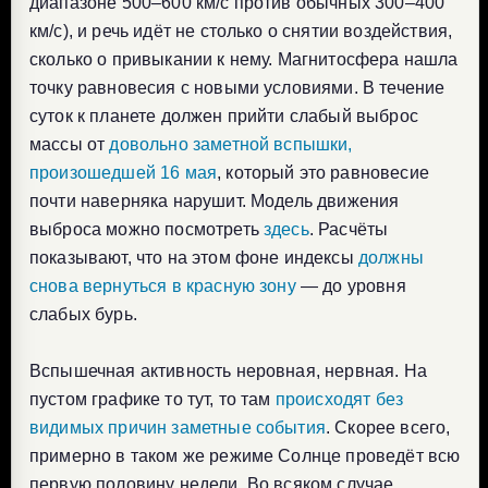
диапазоне 500–600 км/с против обычных 300–400
км/с), и речь идёт не столько о снятии воздействия,
сколько о привыкании к нему. Магнитосфера нашла
точку равновесия с новыми условиями. В течение
суток к планете должен прийти слабый выброс
массы от
довольно заметной вспышки,
произошедшей 16 мая
, который это равновесие
почти наверняка нарушит. Модель движения
выброса можно посмотреть
здесь
. Расчёты
показывают, что на этом фоне индексы
должны
снова вернуться в красную зону
— до уровня
слабых бурь.
Вспышечная активность неровная, нервная. На
пустом графике то тут, то там
происходят без
видимых причин заметные события
. Скорее всего,
примерно в таком же режиме Солнце проведёт всю
первую половину недели. Во всяком случае,