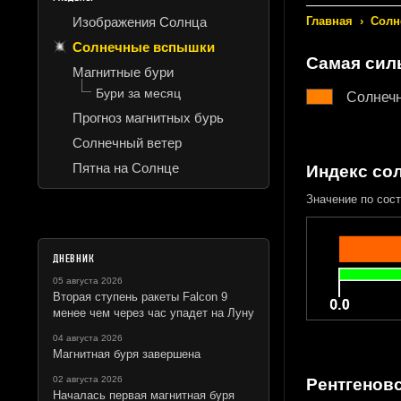
Изображения Солнца
Главная
›
Солн
Солнечные вспышки
Самая сил
Магнитные бури
Бури за месяц
Солнеч
Прогноз магнитных бурь
Солнечный ветер
Пятна на Солнце
Индекс со
Значение по сост
ДНЕВНИК
05 августа 2026
Вторая ступень ракеты Falcon 9
менее чем через час упадет на Луну
04 августа 2026
Магнитная буря завершена
02 августа 2026
Рентгеновс
Началась первая магнитная буря