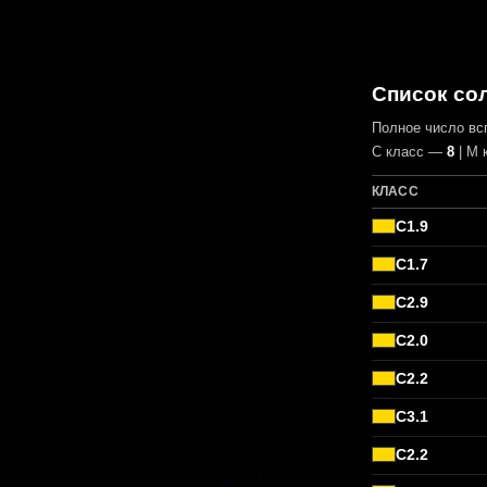
Список сол
Полное число в
С класс —
8
| М 
КЛАСС
C1.9
C1.7
C2.9
C2.0
C2.2
C3.1
C2.2