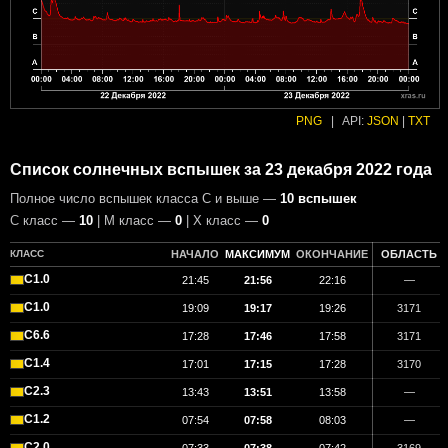
PNG
|
API:
JSON
|
TXT
Список солнечных вспышек за 23 декабря 2022 года
Полное число вспышек класса C и выше —
10 вспышек
С класс —
10
| М класс —
0
| X класс —
0
КЛАСС
НАЧАЛО
МАКСИМУМ
ОКОНЧАНИЕ
ОБЛАСТЬ
C1.0
21:45
21:56
22:16
—
C1.0
19:09
19:17
19:26
3171
C6.6
17:28
17:46
17:58
3171
C1.4
17:01
17:15
17:28
3170
C2.3
13:43
13:51
13:58
—
C1.2
07:54
07:58
08:03
—
C2.0