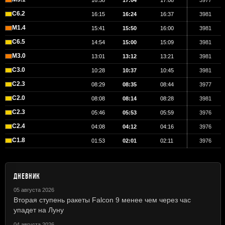
16:58
17:04
17:08
3977
C6.2
16:15
16:24
16:37
3981
M1.4
15:41
15:50
16:00
3981
C6.5
14:54
15:00
15:09
3981
M3.0
13:01
13:12
13:21
3981
C3.0
10:28
10:37
10:45
3981
C2.3
08:29
08:35
08:44
3977
C2.0
08:08
08:14
08:28
3981
C2.3
05:46
05:53
05:59
3976
C2.4
04:08
04:12
04:16
3976
C1.8
01:53
02:01
02:11
3976
ДНЕВНИК
05 августа 2026
Вторая ступень ракеты Falcon 9 менее чем через час
упадет на Луну
04 августа 2026