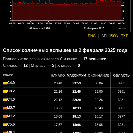
PNG
|
API:
JSON
|
TXT
Список солнечных вспышек за 2 февраля 2025 года
Полное число вспышек класса C и выше —
17 вспышек
С класс —
12
| М класс —
5
| X класс —
0
КЛАСС
НАЧАЛО
МАКСИМУМ
ОКОНЧАНИЕ
ОБЛАСТЬ
C4.9
23:40
23:59
00:04
3981
C8.2
22:26
22:48
23:00
3981
C4.0
22:12
22:20
22:26
3981
M2.7
18:21
18:33
18:43
3981
M1.2
18:08
18:13
18:17
3977
C5.6
17:57
18:06
18:08
3981
M5.1