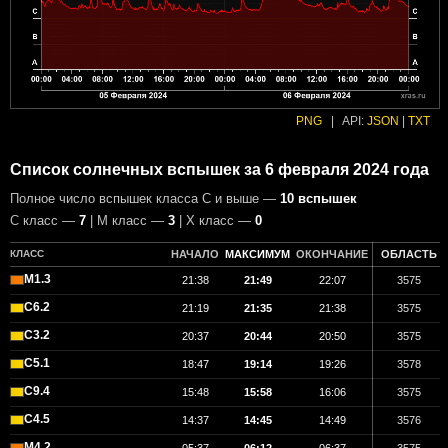
PNG
|
API:
JSON
|
TXT
Список солнечных вспышек за 6 февраля 2024 года
Полное число вспышек класса C и выше —
10 вспышек
С класс —
7
| М класс —
3
| X класс —
0
КЛАСС
НАЧАЛО
МАКСИМУМ
ОКОНЧАНИЕ
ОБЛАСТЬ
M1.3
21:38
21:49
22:07
3575
C6.2
21:19
21:35
21:38
3575
C3.2
20:37
20:44
20:50
3575
C5.1
18:47
19:14
19:26
3578
C9.4
15:48
15:58
16:06
3575
C4.5
14:37
14:45
14:49
3576
M4.2