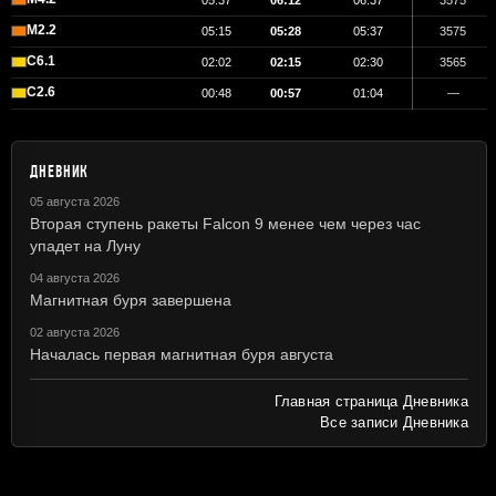
05:37
06:12
06:37
3575
M2.2
05:15
05:28
05:37
3575
C6.1
02:02
02:15
02:30
3565
C2.6
00:48
00:57
01:04
—
ДНЕВНИК
05 августа 2026
Вторая ступень ракеты Falcon 9 менее чем через час
упадет на Луну
04 августа 2026
Магнитная буря завершена
02 августа 2026
Началась первая магнитная буря августа
Главная страница Дневника
Все записи Дневника