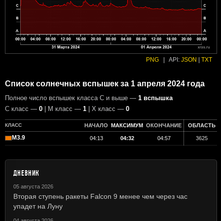
PNG
|
API:
JSON
|
TXT
Список солнечных вспышек за 1 апреля 2024 года
Полное число вспышек класса C и выше —
1 вспышка
С класс —
0
| М класс —
1
| X класс —
0
КЛАСС
НАЧАЛО
МАКСИМУМ
ОКОНЧАНИЕ
ОБЛАСТЬ
M3.9
04:13
04:32
04:57
3625
ДНЕВНИК
05 августа 2026
Вторая ступень ракеты Falcon 9 менее чем через час
упадет на Луну
04 августа 2026