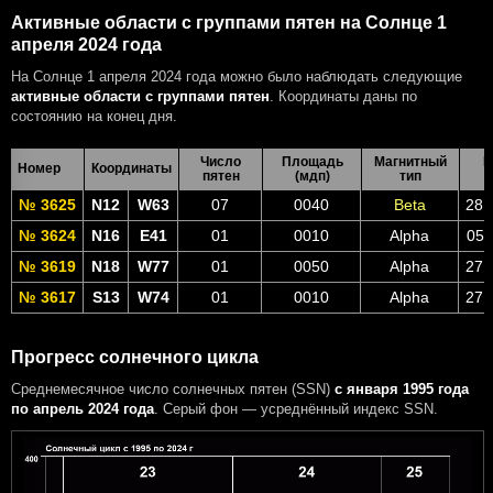
Активные области с группами пятен на Солнце 1
апреля 2024 года
На Солнце 1 апреля 2024 года можно было наблюдать следующие
активные области с группами пятен
. Координаты даны по
состоянию на конец дня.
Число
Площадь
Магнитный
В
Номер
Координаты
пятен
(мдп)
тип
№ 3625
N12
W63
07
0040
Beta
28 
№ 3624
N16
E41
01
0010
Alpha
05 
№ 3619
N18
W77
01
0050
Alpha
27 
№ 3617
S13
W74
01
0010
Alpha
27 
Прогресс солнечного цикла
Среднемесячное число солнечных пятен (SSN)
с января 1995 года
по апрель 2024 года
. Серый фон — усреднённый индекс SSN.