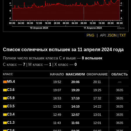
PNG
|
API:
JSON
|
TXT
Список солнечных вспышек за 11 апреля 2024 года
Полное число вспышек класса C и выше —
8 вспышек
С класс —
7
| М класс —
1
| X класс —
0
КЛАСС
НАЧАЛО
МАКСИМУМ
ОКОНЧАНИЕ
ОБЛАСТЬ
M5.4
19:52
20:06
20:11
—
C3.6
19:07
19:20
19:25
3635
C5.9
16:53
17:10
17:32
3635
C3.5
13:52
14:10
14:22
3635
C3.4
12:49
12:57
13:01
3635
C1.3
11:43
11:55
12:01
3635
C2.6