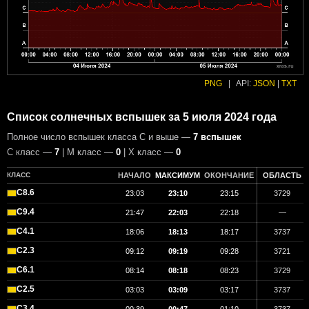
PNG
|
API:
JSON
|
TXT
Список солнечных вспышек за 5 июля 2024 года
Полное число вспышек класса C и выше —
7 вспышек
С класс —
7
| М класс —
0
| X класс —
0
КЛАСС
НАЧАЛО
МАКСИМУМ
ОКОНЧАНИЕ
ОБЛАСТЬ
C8.6
23:03
23:10
23:15
3729
C9.4
21:47
22:03
22:18
—
C4.1
18:06
18:13
18:17
3737
C2.3
09:12
09:19
09:28
3721
C6.1
08:14
08:18
08:23
3729
C2.5
03:03
03:09
03:17
3737
C3.4