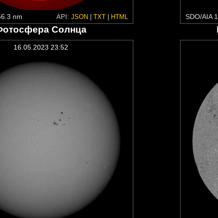
6.3 nm
SDO/AIA 1
API:
JSON
|
TXT
|
HTML
Фотосфера Солнца
16.05.2023 23:52