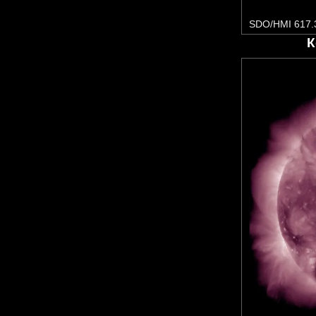
SDO/HMI 617.
К