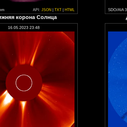
 nm
SDO/AIA 3
API:
JSON
|
TXT
|
HTML
ижняя корона Солнца
16.05.2023 23:48