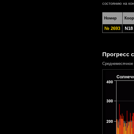
состоянию на кон
Номер
Коор
№ 2693
N18
Прогресс 
Среднемесячное 