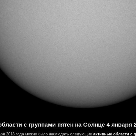
бласти с группами пятен на Солнце 4 января 
аря 2018 года можно было наблюдать следующие
активные области с 