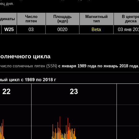
ец дня.
Число
Площадь
Магнитный
В центр
динаты
пятен
(мдп)
тип
диска
W25
03
0020
Beta
03 янв 20
солнечного цикла
число солнечных пятен (SSN)
с января 1989 года по январь 2018 года