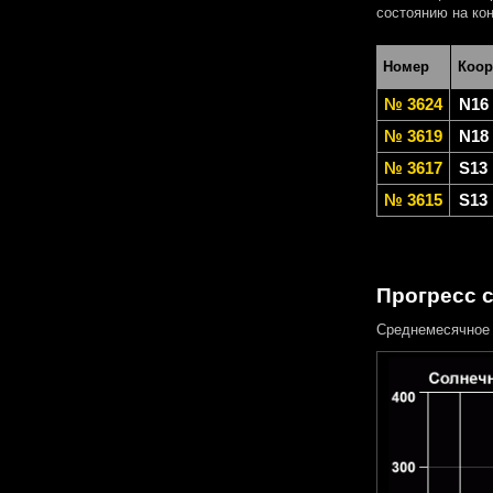
состоянию на кон
Номер
Коор
№ 3624
N16
№ 3619
N18
№ 3617
S13
№ 3615
S13
Прогресс 
Среднемесячное 