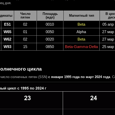
ец дня.
Число
Площадь
В цен
динаты
Магнитный тип
пятен
(мдп)
дис
E51
02
0010
Beta
05 апр
W65
01
0050
Alpha
27 мар
W62
02
0020
Beta
27 мар
W93
15
0850
Beta-Gamma-Delta
25 мар
солнечного цикла
число солнечных пятен (SSN)
с января 1995 года по март 2024 года
. 