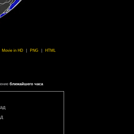
Movie in HD
|
PNG
|
HTML
чение
ближайшего часа
ад
ад