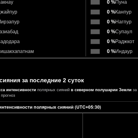
акнау
0 %
Пуна
жайпур
0 %
Канпур
ирзапур
0 %
Нагпур
азиабад
0 %
Супаул
адодара
0 %
Раджкот
ишакхапатнам
0 %
Индаур
ияния за последние 2 суток
кса интенсивности
полярных сияний
в северном полушарии Земли
за 
 прогноз