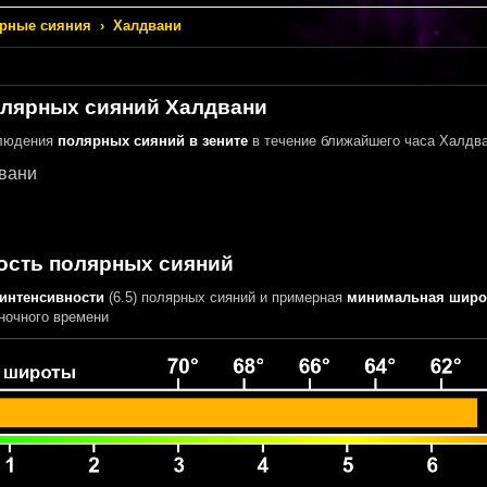
рные сияния
›
Халдвани
олярных сияний Халдвани
блюдения
полярных сияний в зените
в течение ближайшего часа Халдв
вани
ость полярных сияний
 интенсивности
(6.5) полярных сияний
и примерная
минимальная широ
ночного времени