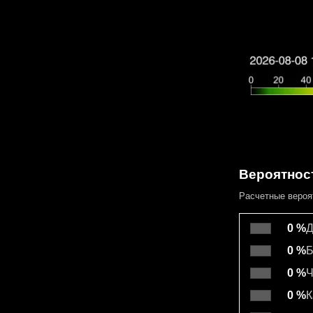
Вероятнос
Расчетные вероя
0 %
Д
0 %
Б
0 %
Ч
0 %
К