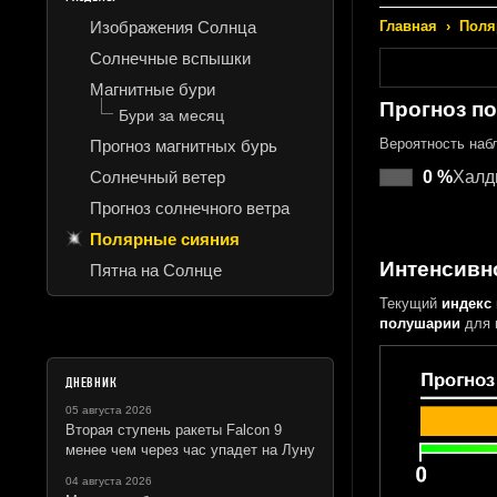
Изображения Солнца
Главная
›
Поля
Солнечные вспышки
Магнитные бури
Прогноз п
Бури за месяц
Вероятность на
Прогноз магнитных бурь
Солнечный ветер
0 %
Халд
Прогноз солнечного ветра
Полярные сияния
Интенсивн
Пятна на Солнце
Текущий
индекс
полушарии
для 
ДНЕВНИК
05 августа 2026
Вторая ступень ракеты Falcon 9
менее чем через час упадет на Луну
04 августа 2026