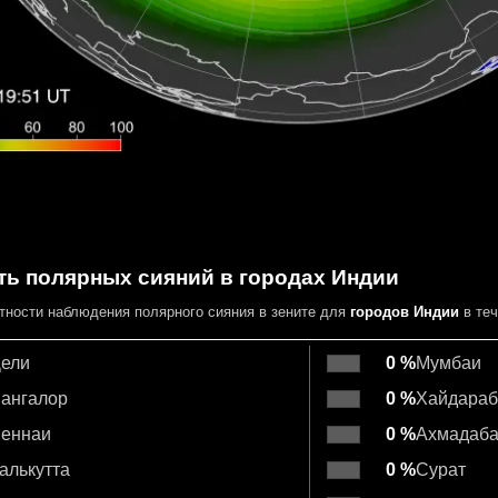
ть полярных сияний в городах Индии
тности наблюдения полярного сияния в зените для
городов Индии
в те
ели
0 %
Мумбаи
ангалор
0 %
Хайдараб
еннаи
0 %
Ахмадаб
алькутта
0 %
Сурат