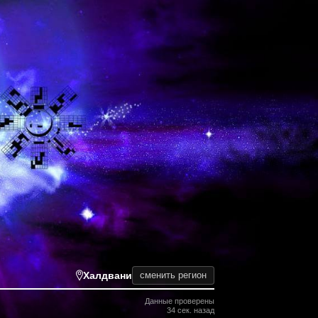
Халдвани
сменить регион
Данные проверены
34 сек. назад