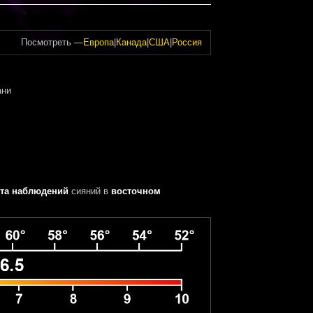
Посмотреть —
Европа
|
Канада
|
США
|
Россия
ани
та наблюдений
сияний
в
восточном