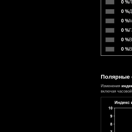
0 %
Л
0 %
Д
0 %
М
0 %
Г
0 %
В
0 %
В
Полярные с
Изменения
инде
включая часовой