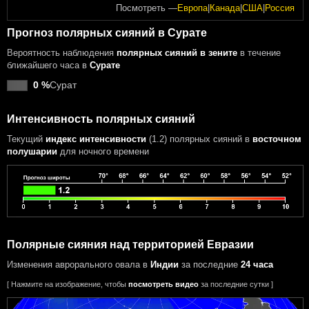
Посмотреть —
Европа
|
Канада
|
США
|
Россия
Прогноз полярных сияний в Сурате
Вероятность наблюдения
полярных сияний в зените
в течение
ближайшего часа в
Сурате
0 %
Сурат
Интенсивность полярных сияний
Текущий
индекс интенсивности
(1.2) полярных сияний
в
восточном
полушарии
для ночного времени
Полярные сияния над территорией Евразии
Изменения аврорального овала в
Индии
за последние
24 часа
[ Нажмите на изображение, чтобы
посмотреть видео
за последние сутки ]