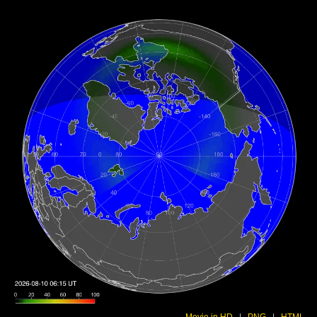
Movie in HD
|
PNG
|
HTML