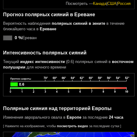
Посмотреть —
Канада
|
США
|
Россия
Прогноз полярных сияний в Ереване
Вероятность наблюдения
полярных сияний в зените
в течение
ближайшего часа в
Ереване
0 %
Ереван
Интенсивность полярных сияний
Текущий
индекс интенсивности
(0.6) полярных сияний
в
восточном
полушарии
для ночного времени
Полярные сияния над территорией Европы
Изменения аврорального овала в
Европе
за последние
24 часа
[ Нажмите на изображение, чтобы
посмотреть видео
за последние сутки ]