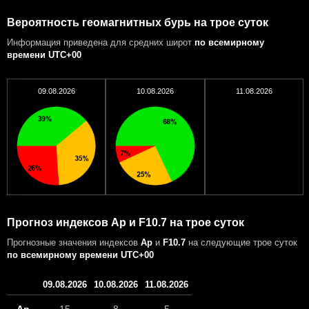
Вероятность геомагнитных бурь на трое суток
Информация приведена для средних широт
по всемирному
времени UTC+00
09.08.2026
10.08.2026
11.08.2026
Прогноз индексов Ap и F10.7 на трое суток
Прогнозные значения индексов
Ap
и
F10.7
на следующие трое суток
по всемирному времени UTC+00
09.08.2026
10.08.2026
11.08.2026