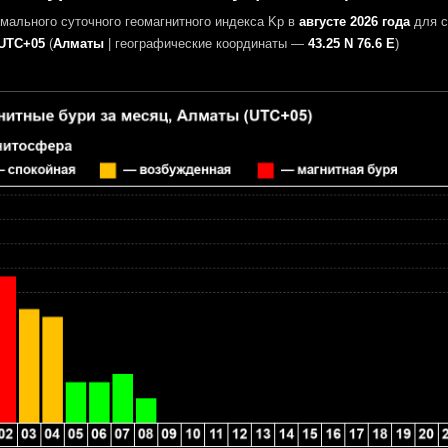
мального суточного геомагнитного индекса Kp в
августе 2026 года
для с
UTC+05
(
Алматы
|
географические координаты —
43.25 N 76.6 E
)