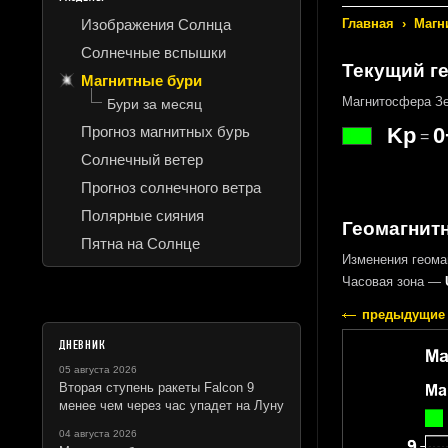
Изображения Солнца
Главная
›
Магн
Солнечные вспышки
Текущий г
Магнитные бури
Магнитосфера Зе
Бури за месяц
Прогноз магнитных бурь
Kp
0
=
Солнечный ветер
Прогноз солнечного ветра
Полярные сияния
Геомагнитн
Пятна на Солнце
Изменения геомаг
Часовая зона —
предыдущие 
ДНЕВНИК
05 августа 2026
Вторая ступень ракеты Falcon 9
менее чем через час упадет на Луну
04 августа 2026