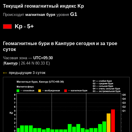
Текущий геомагнитный индекс Kp
G1
Происходит
магнитная буря
уровня
Kp
5+
=
Геомагнитные бури в Канпуре сегодня и за трое
суток
Часовая зона —
UTC+05:30
(
Канпур
|
26.44 N 80.33 E
)
предыдущие 3 суток