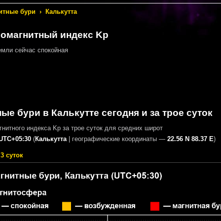
итные бури
›
Калькутта
еомагнитный индекс Kp
мли сейчас спокойная
ые бури в Калькутте сегодня и за трое суток
нитного индекса Kp за трое суток для средних широт
UTC+05:30
(
Калькутта
|
географические координаты —
22.56 N 88.37 E
)
3 суток