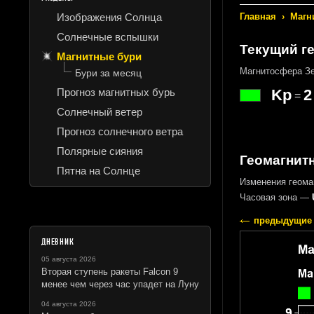
Изображения Солнца
Главная
›
Магн
Солнечные вспышки
Текущий г
Магнитные бури
Магнитосфера Зе
Бури за месяц
Прогноз магнитных бурь
Kp
2
=
Солнечный ветер
Прогноз солнечного ветра
Полярные сияния
Геомагнитн
Пятна на Солнце
Изменения геомаг
Часовая зона —
предыдущие 
ДНЕВНИК
05 августа 2026
Вторая ступень ракеты Falcon 9
менее чем через час упадет на Луну
04 августа 2026