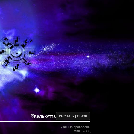
Калькутта
сменить регион
Данные проверены
1 мин. назад