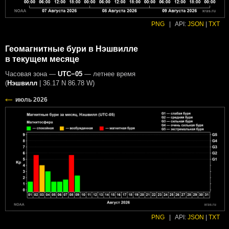
PNG
|
API:
JSON
|
TXT
Геомагнитные бури в Нэшвилле
в текущем месяце
Часовая зона —
UTC−05
— летнее время
(
Нэшвилл
|
36.17 N 86.78 W
)
PNG
|
API:
JSON
|
TXT