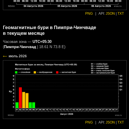
PNG
|
API:
JSON
|
TXT
Геомагнитные бури в Пимпри-Чинчваде
в текущем месяце
Часовая зона —
UTC+05:30
(
Пимпри-Чинчвад
|
18.61 N 73.8 E
)
PNG
|
API:
JSON
|
TXT