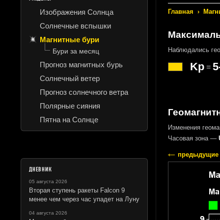
Изображения Солнца
Главная
›
Магн
Солнечные вспышки
Максималь
Магнитные бури
Наблюдались ге
Бури за месяц
Прогноз магнитных бурь
Kp
5
=
Солнечный ветер
Прогноз солнечного ветра
Полярные сияния
Геомагнитн
Пятна на Солнце
Изменения геома
Часовая зона —
предыдущие 
ДНЕВНИК
05 августа 2026
Вторая ступень ракеты Falcon 9
менее чем через час упадет на Луну
04 августа 2026