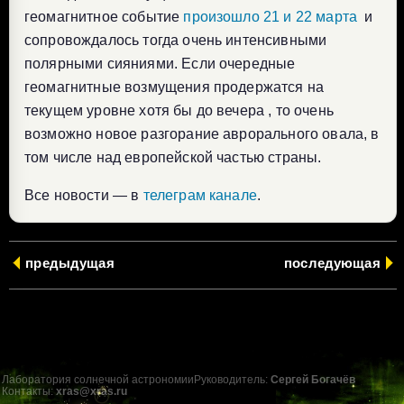
геомагнитное событие
произошло 21 и 22 марта
и
сопровождалось тогда очень интенсивными
полярными сияниями. Если очередные
геомагнитные возмущения продержатся на
текущем уровне хотя бы до вечера , то очень
возможно новое разгорание аврорального овала, в
том числе над европейской частью страны.
Все новости — в
телеграм канале
.
предыдущая
последующая
Лаборатория солнечной астрономии
Руководитель:
Сергей Богачёв
Контакты:
xras@xras.ru