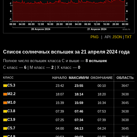
PNG
|
API:
JSON
|
TXT
Список солнечных вспышек за 21 апреля 2024 года
Полное число вспышек класса C и выше —
8 вспышек
С класс —
6
| М класс —
2
| X класс —
0
КЛАСС
НАЧАЛО
МАКСИМУМ
ОКОНЧАНИЕ
ОБЛАСТЬ
C5.3
23:42
23:55
00:10
3647
M2.2
18:07
18:14
18:20
3638
M1.0
15:39
15:59
16:34
3645
C3.8
07:39
07:46
07:53
3638
C3.9
07:25
07:34
07:39
3638
C5.7
04:00
04:13
04:24
3645
C4.9