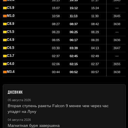
16:13
16:35
17:17
3645
C5.9
15:07
15:12
15:24
—
M1.0
10:58
11:13
11:30
3645
C8.9
08:27
08:37
08:42
3638
C5.5
06:20
06:25
06:29
—
C4.9
06:05
06:17
06:20
3636
C6.5
03:30
03:39
04:13
3647
C3.7
02:37
02:45
02:49
—
C4.0
02:06
02:15
02:37
3655
M3.4
00:44
00:52
00:57
3638
ДНЕВНИК
05 августа 2026
Вторая ступень ракеты Falcon 9 менее чем через час
упадет на Луну
04 августа 2026
Магнитная буря завершена