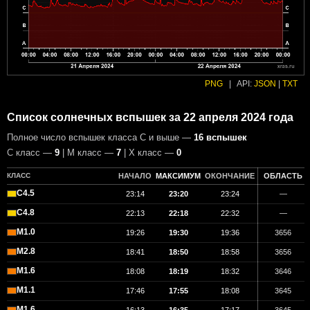
PNG
|
API:
JSON
|
TXT
Список солнечных вспышек за 22 апреля 2024 года
Полное число вспышек класса C и выше —
16 вспышек
С класс —
9
| М класс —
7
| X класс —
0
КЛАСС
НАЧАЛО
МАКСИМУМ
ОКОНЧАНИЕ
ОБЛАСТЬ
C4.5
23:14
23:20
23:24
—
C4.8
22:13
22:18
22:32
—
M1.0
19:26
19:30
19:36
3656
M2.8
18:41
18:50
18:58
3656
M1.6
18:08
18:19
18:32
3646
M1.1
17:46
17:55
18:08
3645
M1.6