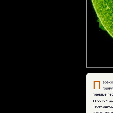
П
ерехо
горя
границе пе
высотой, д
переходном
ионов, пот