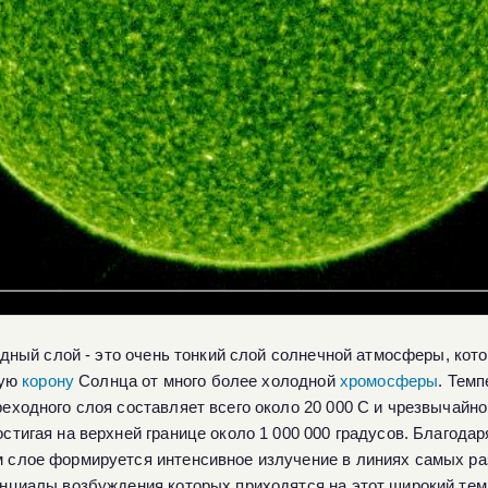
дный слой - это очень тонкий слой солнечной атмосферы, кот
чую
корону
Солнца от много более холодной
хромосферы
. Тем
реходного слоя составляет всего около 20 000 C и чрезвычайно
остигая на верхней границе около 1 000 000 градусов. Благодар
 слое формируется интенсивное излучение в линиях самых р
енциалы возбуждения которых приходятся на этот широкий те