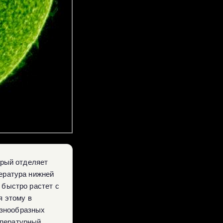
орый отделяет
пература нижней
 быстро растет с
я этому в
азнообразных
мпературный