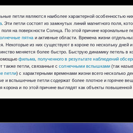
льные петли являются наиболее характерной особенностью н
а
. Эти петли состоят из замкнутых линий магнитного поля, ко
" поля на поверхности Солнца. По этой причине корональные п
олнечные пятна
и активные области. Времена жизни отдельны
я. Некоторые из них существуют в короне по нескольку дней и
инство меняется более быстро. Быструю динамику петель в к
 помощью
фильма, полученного в результате наблюдений обсе
 также петли, связанные с
солнечными вспышками
(так назы
е петли
) с характерными временами жизни всего несколько де
е и вспышечные петли содержат более плотное и горячее вещ
 корона и по этой причине выглядят как объекты повышенной 