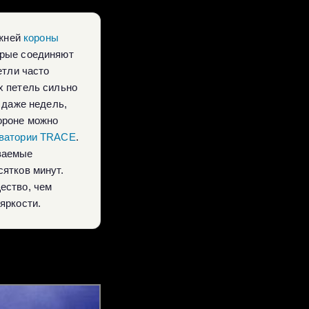
ижней
короны
торые соединяют
етли часто
х петель сильно
 даже недель,
ороне можно
рватории TRACE
.
ваемые
сятков минут.
ество, чем
яркости.