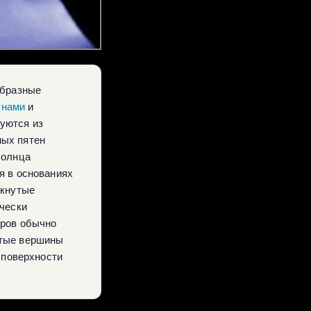
образные
тнами
и
уются из
ных пятен
Солнца
я в основаниях
мкнутые
ически
еров обычно
утые вершины
т поверхности