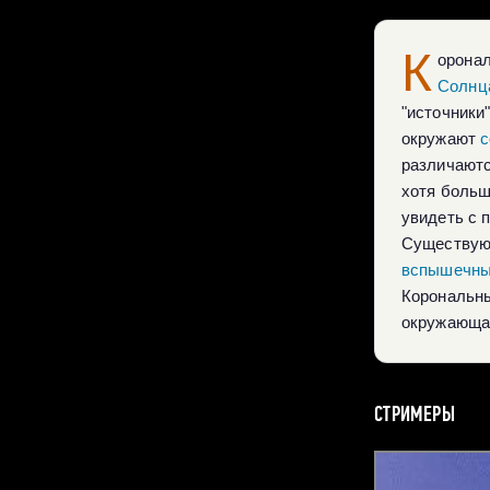
К
орона
Солнц
"источники
окружают
с
различаютс
хотя больш
увидеть с
Существуют
вспышечны
Корональны
окружающая
СТРИМЕРЫ