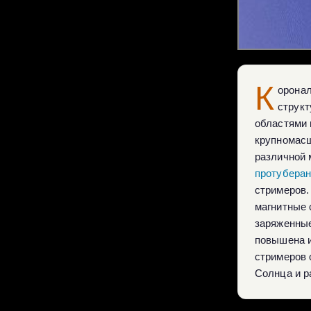
К
орона
структ
областями 
крупномасш
различной 
протубера
стримеров.
магнитные 
заряженные
повышена и
стримеров 
Солнца и р