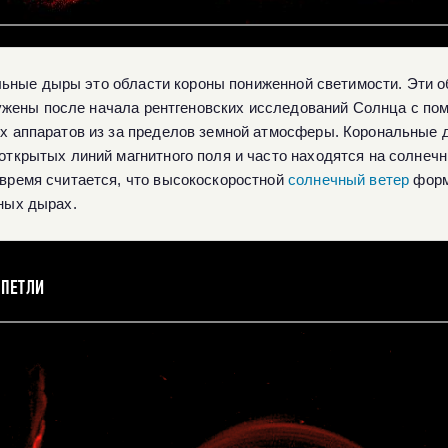
ьные дыры это области короны пониженной светимости. Эти 
ужены после начала рентгеновских исследований Солнца с п
х аппаратов из за пределов земной атмосферы. Корональные 
открытых линий магнитного поля и часто находятся на солнеч
время считается, что высокоскоростной
солнечный ветер
форм
ных дырах.
 ПЕТЛИ