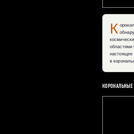
К
оронал
обнар
космически
областями 
настоящее 
в корональ
КОРОНАЛЬНЫЕ