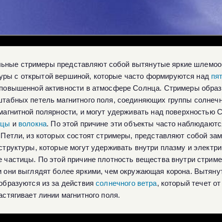
льные стримеры представляют собой вытянутые яркие шлемо
уры с открытой вершиной, которые часто формируются над
пя
повышенной активности в атмосфере Солнца. Стримеры образ
табных петель магнитного поля, соединяющих группы солнеч
магнитной полярности, и могут удерживать над поверхностью 
нцы
и
волокна
. По этой причине эти объекты часто наблюдаютс
 Петли, из которых состоят стримеры, представляют собой за
структуры, которые могут удерживать внутри плазму и электр
 частицы. По этой причине плотность вещества внутри стрим
 они выглядят более яркими, чем окружающая корона. Вытян
образуются из за действия
солнечного ветра
, который течет о
астягивает линии магнитного поля.