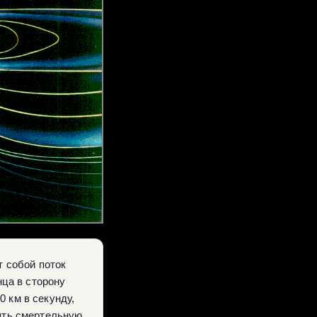
т собой поток
нца в сторону
 км в секунду,
лять смертельную