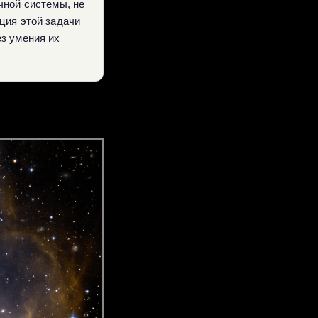
чной системы, не
ция этой задачи
з умения их