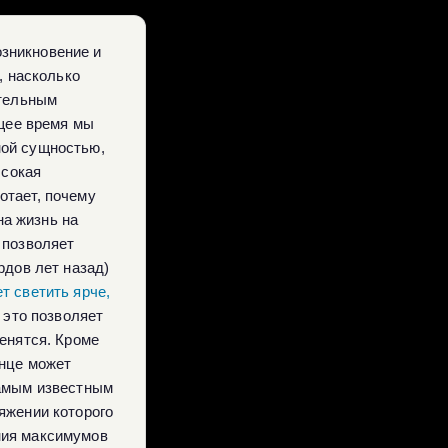
озникновение и
, насколько
ительным
ящее время мы
ной сущностью,
ысокая
отает, почему
на жизнь на
 позволяет
рдов лет назад)
т светить ярче,
 это позволяет
енятся. Кроме
лнце может
Самым известным
тяжении которого
ния максимумов