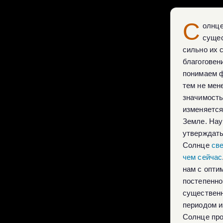
С
олнце
сущес
сильно их 
благоговен
понимаем ф
тем не мен
значимость
изменяется 
Земле. Нау
утверждать
Солнце
све
чем сейчас
нам с опти
постепенно
существенн
периодом и
Солнце про