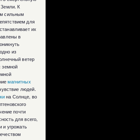
 Земли. К
ым сильным
репятствием для
станавливает их
равлены в
оникнуть
одно из
солнечный ветер
с земной
емной
ание
магнитных
очувствие людей.
ки
на Солнце, во
тгеновского
учение почти
ность для всего,
и и угрожать
вечеством