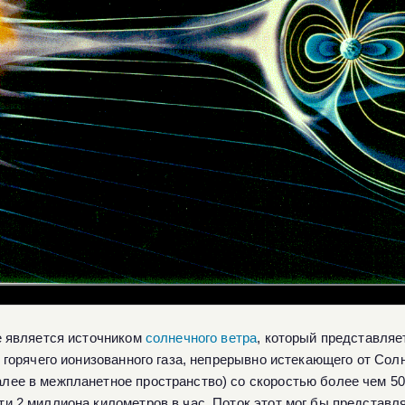
 является источником
солнечного ветра
, который представляе
 горячего ионизованного газа, непрерывно истекающего от Сол
алее в межпланетное пространство) со скоростью более чем 500
чти 2 миллиона километров в час. Поток этот мог бы представ