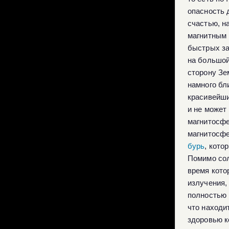
опасность 
счастью, н
магнитным 
быстрых за
на большой
сторону Зе
намного бл
красивейши
и не может
магнитосфе
магнитосфе
бурь
, кото
Помимо сол
время кото
излучения,
полностью 
что находи
здоровью к