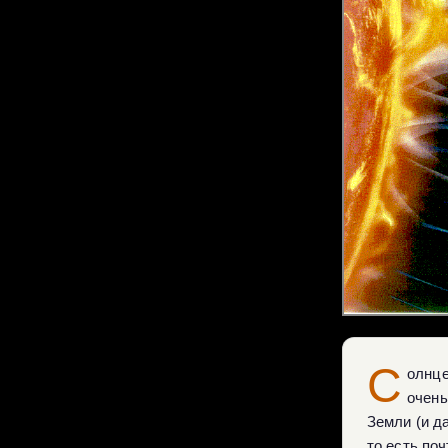
С
олнце
очень
Земли (и д
то есть по