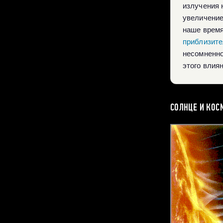
излучения 
увеличение
наше время
приблизите
несомненно
этого влия
СОЛНЦЕ И КОС