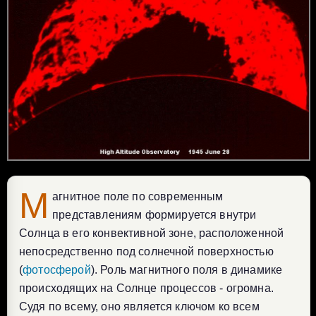
М
агнитное поле по современным
представлениям формируется внутри
Солнца в его конвективной зоне, расположенной
непосредственно под солнечной поверхностью
(
фотосферой
). Роль магнитного поля в динамике
происходящих на Солнце процессов - огромна.
Судя по всему, оно является ключом ко всем